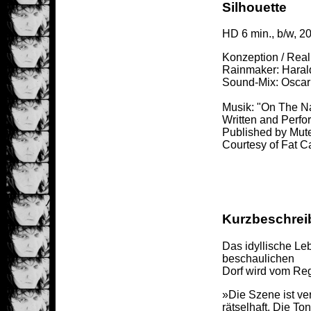
Silhouette
HD 6 min., b/w, 2
Konzeption / Reali
Rainmaker: Haral
Sound-Mix: Oscar 
Musik: "On The Na
Written and Perfo
Published by Mut
Courtesy of Fat C
Kurzbeschre
Das idyllische Le
beschaulichen
Dorf wird vom Reg
»Die Szene ist ver
rätselhaft. Die To